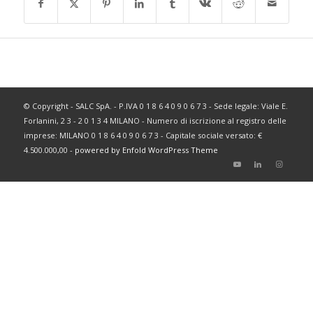
© Copyright - SALC SpA. - P.IVA 0 1 8 6 4 0 9 0 6 7 3 - Sede legale: Viale E.
Forlanini, 2 3 - 2 0 1 3 4 MILANO - Numero di iscrizione al registro delle
imprese: MILANO 0 1 8 6 4 0 9 0 6 7 3 - Capitale sociale versato: €
4.500.000,00 -
powered by Enfold WordPress Theme