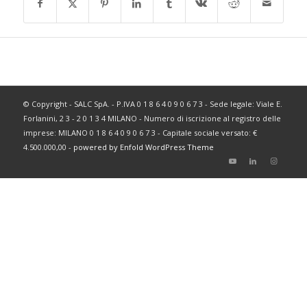
© Copyright - SALC SpA. - P.IVA 0 1 8 6 4 0 9 0 6 7 3 - Sede legale: Viale E.
Forlanini, 2 3 - 2 0 1 3 4 MILANO - Numero di iscrizione al registro delle
imprese: MILANO 0 1 8 6 4 0 9 0 6 7 3 - Capitale sociale versato: €
4.500.000,00 -
powered by Enfold WordPress Theme