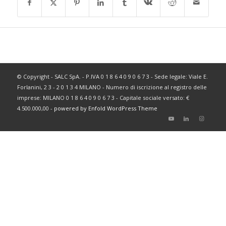
© Copyright - SALC SpA. - P.IVA 0 1 8 6 4 0 9 0 6 7 3 - Sede legale: Viale E.
Forlanini, 2 3 - 2 0 1 3 4 MILANO - Numero di iscrizione al registro delle
imprese: MILANO 0 1 8 6 4 0 9 0 6 7 3 - Capitale sociale versato: €
4.500.000,00 -
powered by Enfold WordPress Theme