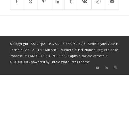
© Copyright - SALC SpA. - P.IVA 0 1 8 6 4 0 9 0 6 7 3 - Sede legale: Viale E.
Forlanini, 2 3 - 2 0 1 3 4 MILANO - Numero di iscrizione al registro delle
imprese: MILANO 0 1 8 6 4 0 9 0 6 7 3 - Capitale sociale versato: €
4.500.000,00 -
powered by Enfold WordPress Theme