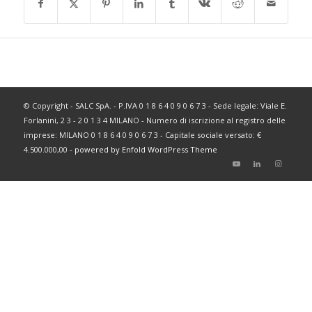
© Copyright - SALC SpA. - P.IVA 0 1 8 6 4 0 9 0 6 7 3 - Sede legale: Viale E.
Forlanini, 2 3 - 2 0 1 3 4 MILANO - Numero di iscrizione al registro delle
imprese: MILANO 0 1 8 6 4 0 9 0 6 7 3 - Capitale sociale versato: €
4.500.000,00 -
powered by Enfold WordPress Theme