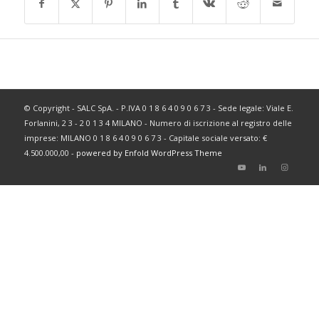
© Copyright - SALC SpA. - P.IVA 0 1 8 6 4 0 9 0 6 7 3 - Sede legale: Viale E.
Forlanini, 2 3 - 2 0 1 3 4 MILANO - Numero di iscrizione al registro delle
imprese: MILANO 0 1 8 6 4 0 9 0 6 7 3 - Capitale sociale versato: €
4.500.000,00 -
powered by Enfold WordPress Theme