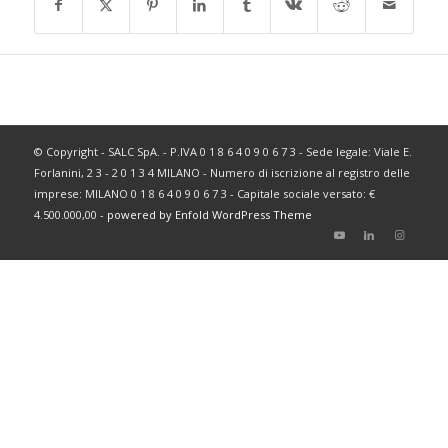
© Copyright - SALC SpA. - P.IVA 0 1 8 6 4 0 9 0 6 7 3 - Sede legale: Viale E.
Forlanini, 2 3 - 2 0 1 3 4 MILANO - Numero di iscrizione al registro delle
imprese: MILANO 0 1 8 6 4 0 9 0 6 7 3 - Capitale sociale versato: €
4.500.000,00 -
powered by Enfold WordPress Theme