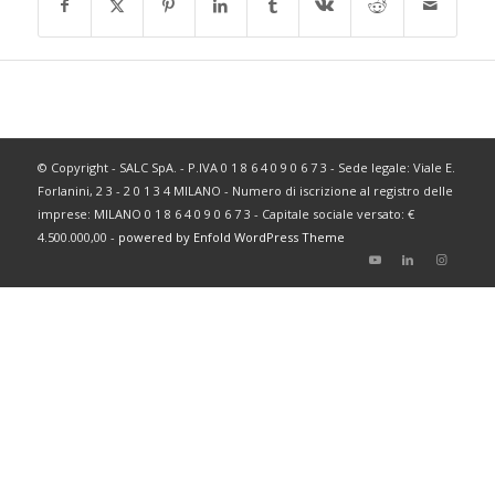
© Copyright - SALC SpA. - P.IVA 0 1 8 6 4 0 9 0 6 7 3 - Sede legale: Viale E.
Forlanini, 2 3 - 2 0 1 3 4 MILANO - Numero di iscrizione al registro delle
imprese: MILANO 0 1 8 6 4 0 9 0 6 7 3 - Capitale sociale versato: €
4.500.000,00 -
powered by Enfold WordPress Theme